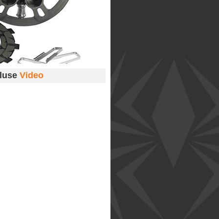
luse
Video