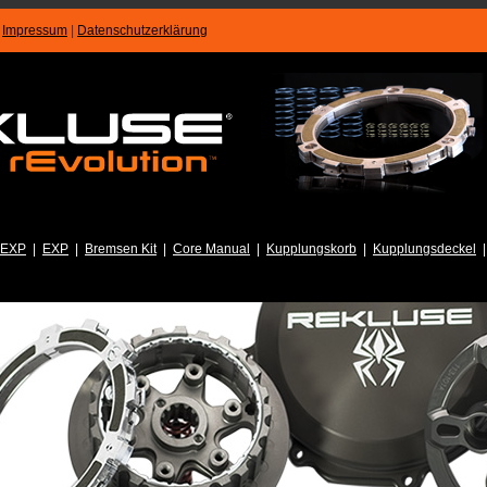
|
Impressum
|
Datenschutzerklärung
 EXP
|
EXP
|
Bremsen Kit
|
Core Manual
|
Kupplungskorb
|
Kupplungsdeckel