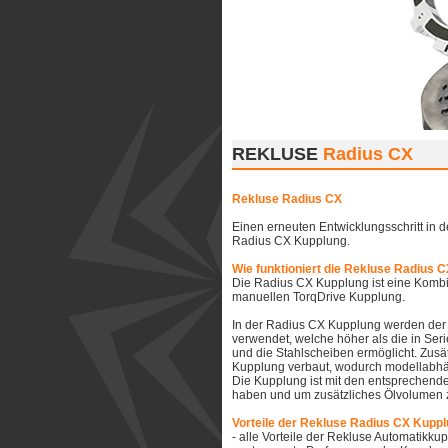
REKLUSE
Radius CX
Rekluse Radius CX
Einen erneuten Entwicklungsschritt in 
Radius CX Kupplung.
Wie funktioniert die Rekluse Radius 
Die Radius CX Kupplung ist eine Komb
manuellen TorqDrive Kupplung.
In der Radius CX Kupplung werden der
verwendet, welche höher als die in Ser
und die Stahlscheiben ermöglicht. Zus
Kupplung verbaut, wodurch modellabhä
Die Kupplung ist mit den entsprechend
haben und um zusätzliches Ölvolumen z
Vorteile der Rekluse Radius CX Kuppl
- alle Vorteile der Rekluse Automatikku