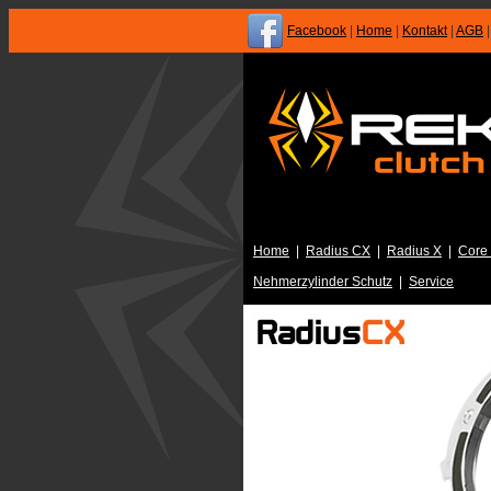
Facebook
|
Home
|
Kontakt
|
AGB
Home
|
Radius CX
|
Radius X
|
Core
Nehmerzylinder Schutz
|
Service