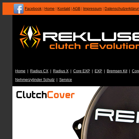
Facebook
|
Home
|
Kontakt
|
AGB
|
Impressum
|
Datenschutzerkläru
Home
|
Radius CX
|
Radius X
|
Core EXP
|
EXP
|
Bremsen Kit
|
Cor
Nehmerzylinder Schutz
|
Service